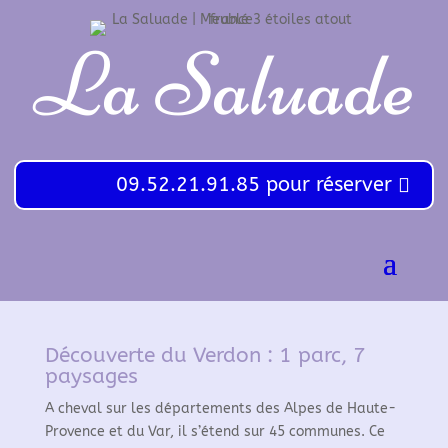
La Saluade
09.52.21.91.85 pour réserver
Découverte du Verdon : 1 parc, 7
paysages
A cheval sur les départements des Alpes de Haute-
Provence et du Var, il s’étend sur 45 communes. Ce