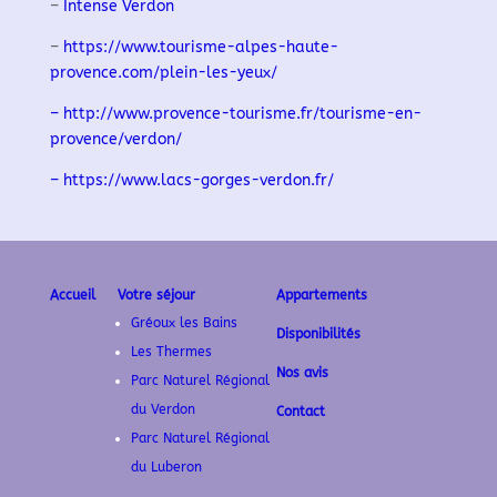
–
Intense Verdon
–
https://www.tourisme-alpes-haute-
provence.com/plein-les-yeux/
– http://www.provence-tourisme.fr/tourisme-en-
provence/verdon/
–
https://www.lacs-gorges-verdon.fr/
Accueil
Votre séjour
Appartements
Gréoux les Bains
Disponibilités
Les Thermes
Nos avis
Parc Naturel Régional
du Verdon
Contact
Parc Naturel Régional
du Luberon